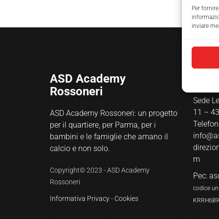
Per fornir
informazion
inviare mes
ASD Academy
Cont
Rossoneri
Sede Le
11 – 4
ASD Academy Rossoneri: un progetto
Telefo
per il quartiere, per Parma, per i
info@a
bambini e le famiglie che amano il
direzi
calcio e non solo.
m
Copyright© 2023 - ASD Academy
Pec:
as
Rossoneri
codice uni
Informativa Privacy
-
Cookies
KRRH6B9