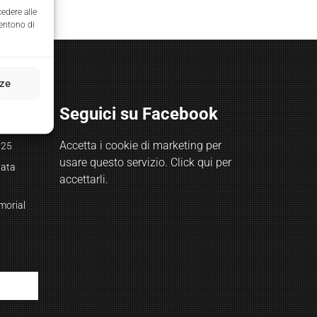
edere alle
sentono di
nze
Seguici su Facebook
Accetta i cookie di marketing per
025
usare questo servizio. Click qui per
nata
accettarli.
emorial